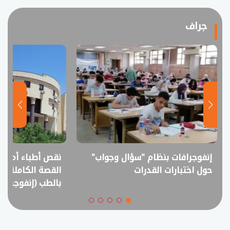
جراف
إنفوجرافات بنظام "سؤال وجواب"
نقص أطباء أم فا
حول اختبارات القدرات
القصة الكاملة ل
بالطب (إنفوجراف)