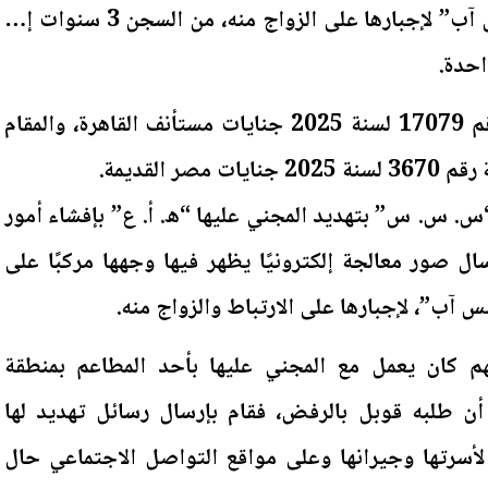
مفبركة لها عبر تطبيق “واتس آب” لإجبارها على الزواج منه، من السجن 3 سنوات إلى
احدة.
صدر الحكم في الاستئناف رقم 17079 لسنة 2025 جنايات مستأنف القاهرة، والمقام
ر القديمة.
 “س. س. س” بتهديد المجني عليها “ه. أ. ع” بإفشاء أمور
 صور معالجة إلكترونيًا يظهر فيها وجهها مركبًا على
 آب”، لإجبارها على الارتباط والزواج منه.
م كان يعمل مع المجني عليها بأحد المطاعم بمنطقة
 أن طلبه قوبل بالرفض، فقام بإرسال رسائل تهديد لها
لأسرتها وجيرانها وعلى مواقع التواصل الاجتماعي حال