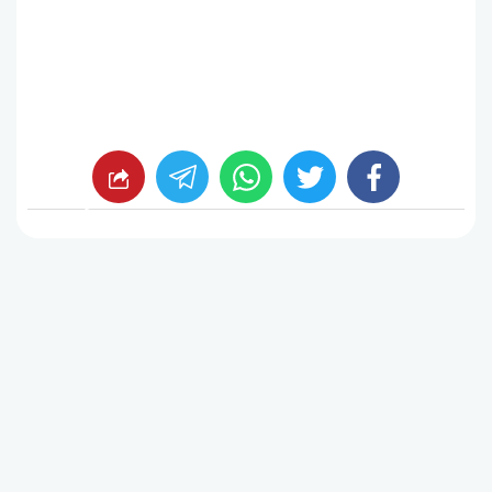
whats
twitter
facebook
شارك