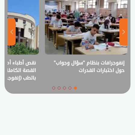
إنفوجرافات بنظام "سؤال وجواب"
نقص أطباء أم فا
حول اختبارات القدرات
القصة الكاملة ل
بالطب (إنفوجراف)