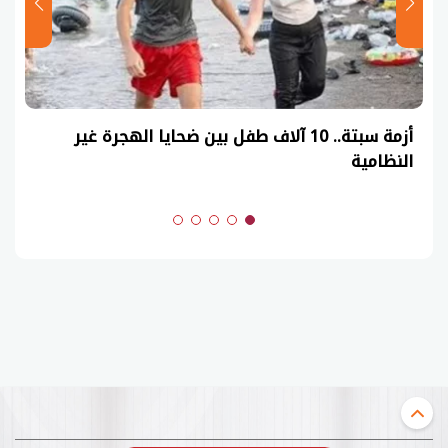
أزمة سبتة.. 10 آلاف طفل بين ضحايا الهجرة غير
النظامية