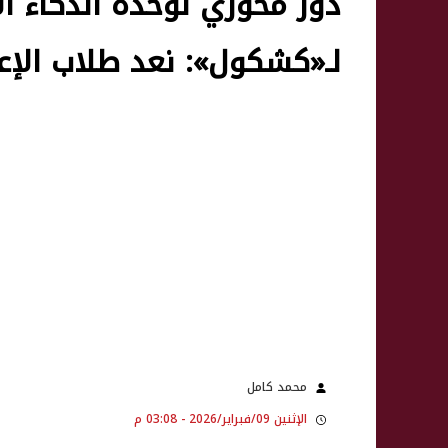
دور محوري لوحدة الذكاء ا
لـ«كشكول»: نعد طلاب الإع
محمد كامل
الإثنين 09/فبراير/2026 - 03:08 م