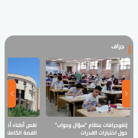
جراف
إنفوجرافات بنظام "سؤال وجواب"
نقص أطباء أم فا
حول اختبارات القدرات
القصة الكاملة ل