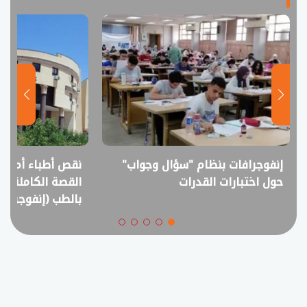
نقص أطباء أم فائض خريجين؟..
انفوجراف.. التعل
القصة الكاملة لمقترح خفض القبول
في امتحانات الثانوي
بالطب (إنفوجراف)