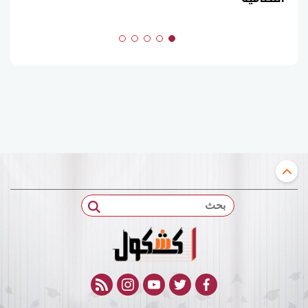
بحث
rss feed
instagram
youtube
twitter
facebook