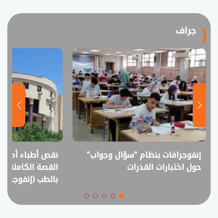
جراف
نقص أطباء أم فائض خريجين؟..
انفوجراف.. التعل
القصة الكاملة لمقترح خفض القبول
في امتحانات الثانوي
بالطب (إنفوجراف)