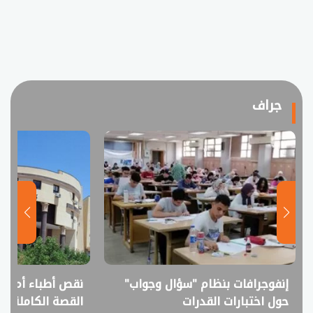
جراف
إنفوجرافات بنظام "سؤال وجواب"
نقص أطباء أم فا
حول اختبارات القدرات
القصة الكاملة ل