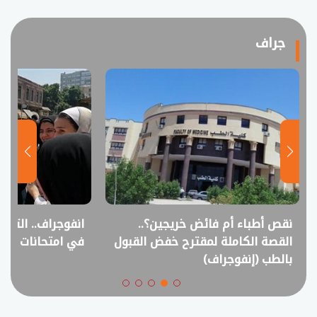
جراف
نقص أطباء أم فائض خريجين؟..
انفوجراف.. التعل
القصة الكاملة لمقترح خفض القبول
في امتحانات الثانوي
بالطب (إنفوجراف)