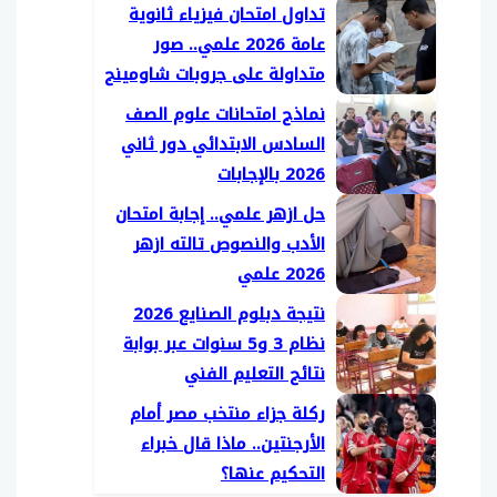
تداول امتحان فيزياء ثانوية
عامة 2026 علمي.. صور
متداولة على جروبات شاومينج
نماذج امتحانات علوم الصف
السادس الابتدائي دور ثاني
2026 بالإجابات
حل ازهر علمي.. إجابة امتحان
الأدب والنصوص تالته ازهر
2026 علمي
نتيجة دبلوم الصنايع 2026
نظام 3 و5 سنوات عبر بوابة
نتائج التعليم الفني
ركلة جزاء منتخب مصر أمام
الأرجنتين.. ماذا قال خبراء
التحكيم عنها؟