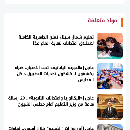
مواد متعلقة
تعليم شمال سيناء تعلن الجاهزية الكاملة
لانطلاق امتحانات نهاية العام غدًا
عاجل|«التجربة اليابانية» تحت الاختبار.. خبراء
يكشفون لـ كشكول تحديات التطبيق داخل
المدارس
عاجل|«البكالوريا وامتحانات الثانوية».. 29 رسالة
هامة من وزير التعليم أمام مجلس الشيوخ
عاجل|أبرز قرارات "التعليم" خلال أسبوع.. لقاءات