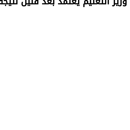
النجاح أقل من 70%.. وزير التعليم يعتمد بعد قليل نتيجة