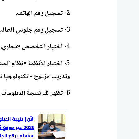
2- تسجيل رقم الهاتف.
3- تسجيل رقم جلوس الطالب.
4- اختيار التخصص «تجاري، زراعي، صناعي، فندقي».
5- اختيار الأنظمة «نظام الس
وتدريب مزدوج - تكنولوجيا ت
6- تظهر لك نتيجة الدبلومات الفنية 2026 فور اعتمادها رسميا وتفعيل الرابط.
الآن| نتيجة الدبل
2026 عبر موق
استعلم برقم الج