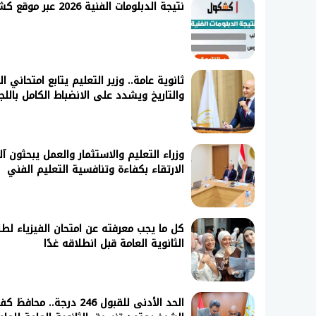
نتيجة الدبلومات الفنية 2026 عبر موقع كشكول بعد قليل برقم الجلوس
ثانوية عامة.. وزير التعليم يتابع امتحاني ال
والتاريخ ويشدد على الانضباط الكامل باللج
وزراء التعليم والاستثمار والعمل يبحثون آل
الارتقاء بكفاءة وتنافسية التعليم الفني
كل ما يجب معرفته عن امتحان الفيزياء لطل
الثانوية العامة قبل انطلاقه غدًا
الحد الأدنى للقبول 246 درجة.. محافظ كف