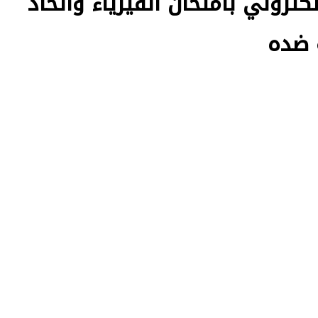
روني بامتحان الفيزياء واتخاذ
ة ضده