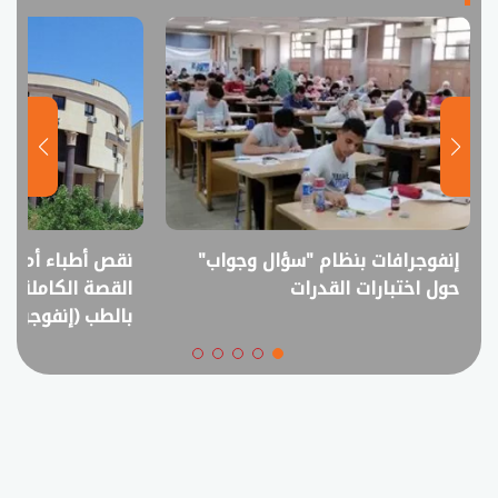
إنفوجرافات بنظام "سؤال وجواب"
نقص أطباء أم فا
حول اختبارات القدرات
القصة الكاملة ل
بالطب (إنفوجراف)