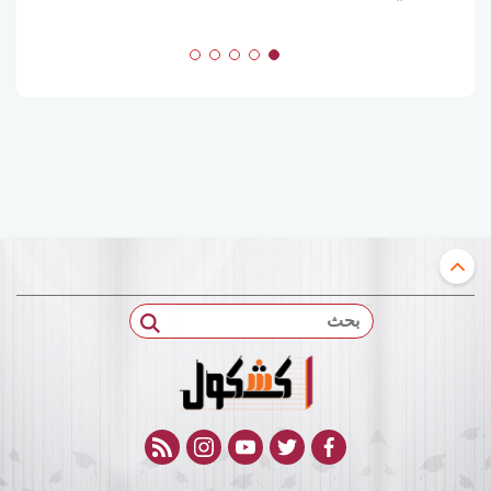
بحث
rss feed
instagram
youtube
twitter
facebook