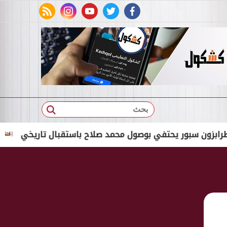
rss feed
instagram
youtube
twitter
facebook
بحث
سبور يحتفي بوصول محمد صلاح باستقبال تاريخي
لينك التقديم لـ15 مدرسة مصرية إيطال