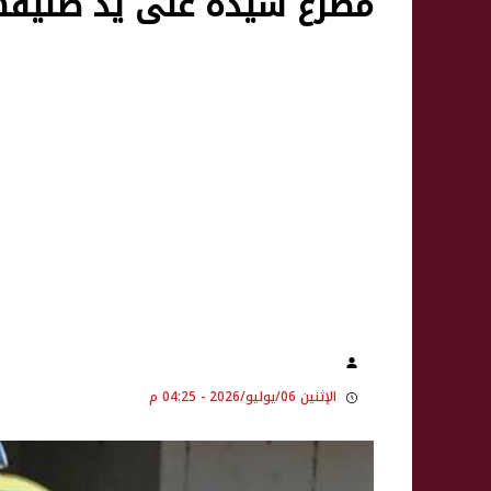
مصرع سيدة على يد طليقه
الإثنين 06/يوليو/2026 - 04:25 م