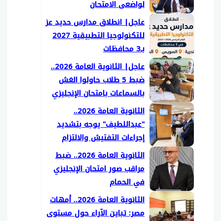
لواضعى الامتحان
عاجل| انطلاق مدارس حديد عز
للتكنولوجيا التطبيقية 2027
بـ3 محافظات
عاجل| الثانوية العامة 2026..
ضبط 5 طلاب حاولوا الغش
بالسماعات بامتحان الإنجليزي
الثانوية العامة 2026..
"عبداللطيف" يوجه بتشديد
إجراءات التفتيش والالتزام
بمواعيد توزيع الأسئلة
الثانوية العامة 2026.. ضبط
مراقب صور امتحان الإنجليزي
في الحمام
الثانوية العامة 2026.. أمهات
مصر: تباين الآراء حول مستوى