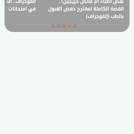
نقص أطباء أم فائض خريجين؟..
انفوجراف.. التعل
القصة الكاملة لمقترح خفض القبول
في امتحانات الثانوي
بالطب (إنفوجراف)