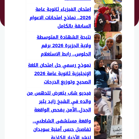
امتحان الفيزياء ثانوية عامة
2026.. نماذج امتحانات الاعوام
السابقة بالكامل
نتيجة الشهادة المتوسطة
ولاية الجزيرة 2026 برقم
الجلوس.. رابط الاستعلام
بالخطوات
نموذج رسمي حل امتحان اللغة
الإنجليزية ثانوية عامة 2026
الصحيح وتوزيع الدرجات
فيديو شاب يتعرض للدهس من
والده في الشيخ زايد يثير
الجدل..الأمن يفحص الواقعة
واقعة مستشفى الشاطبي..
تفاصيل حبس أمنية سويدان
لنشر الأخبار الكاذبة