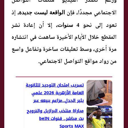
ورغم تصدر الفيديو منصات التواصل
الاجتماعي مجددًا، فإن
، إذ
الواقعة ليست جديدة
تعود إلى نحو
، إلا أن إعادة نشر
4 سنوات
المقطع خلال الأيام الأخيرة ساهمت في انتشاره
مرة أخرى، وسط تعليقات ساخرة وتفاعل واسع
من رواد مواقع التواصل الاجتماعي.
تسريب امتحان التوحيد للثانوية
العامة الأزهرية 2026 علمي
يثير الجدل..مزاعم ببيعه عبر
شاومينج
مباراة منتخب البرازيل والنرويج
بث مباشر.. قنوات beIN
Sports MAX