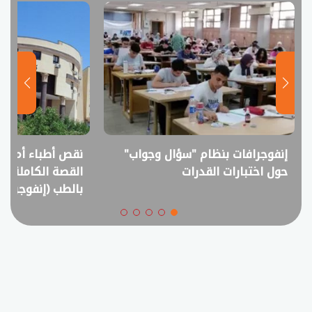
نقص أطباء أم فائض خريجين؟..
انفوجراف.. التعل
القصة الكاملة لمقترح خفض القبول
في امتحانات الثانوي
بالطب (إنفوجراف)