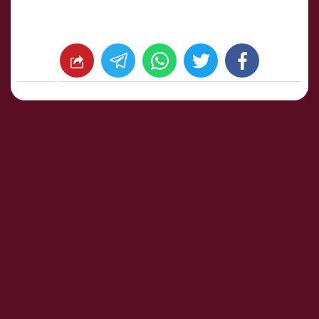
whats
twitter
facebook
شارك