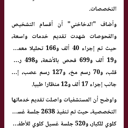
التخصصات.
وأضاف "الدخاخني" أن أقسام التشخيص
والفحوصات شهدت تقديم خدمات واسعة،
حيث تم إجراء 40 ألف و166 تحليلا معمليا،
و19 ألف و699 فحص بالأشعة، و498 رسم
قلب، و70 رسم مخ، و127 رسم عصب، إلى
جانب إجراء 17 ألف و12 منظارا طبيا.
واوضح أن المستشفيات واصلت تقديم خدماتها
التخصصية، حيث تم تنفيذ 2638 جلسة غسيل
كلوي للكبار، و520 جلسة غسيل كلوي للأطفال،