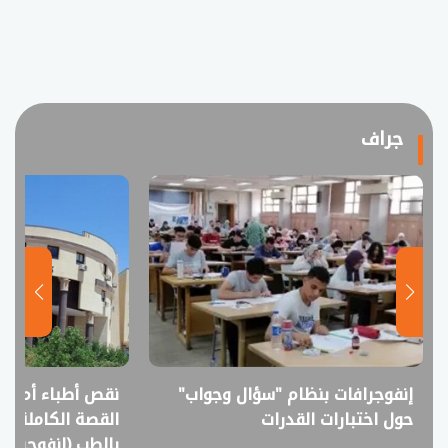
جراف
إنفوجرافات بنظام "سؤال وجواب"
نقص أطباء أم فا
حول اختبارات القدرات
القصة الكاملة ل
بالطب (إنفوجراف)