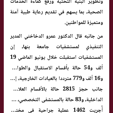
وتطوير البنية التحتية ورفع كفاءة الخدمات
الصحية، بما يسهم في تقديم رعاية طبية آمنة
ومتميزة للمواطنين.
من جانبه قال الدكتور عمرو الدخاخني المدير
التنفيذي لمستشفيات جامعة بنها، إن
المستشفيات استقبلت خلال يونيو الماضي 19
ألف و54 حالة بأقسام الاستقبال والطوارئ،
و16 ألف و779 مترددا بالعيادات الخارجية، إلى
جانب حجز 2815 حالة بالأقسام العلاجية
الداخلية، و83 حالة بالمستشفى التخصصي، كما
أُجريت 1462 عملية جراحية في مختلف