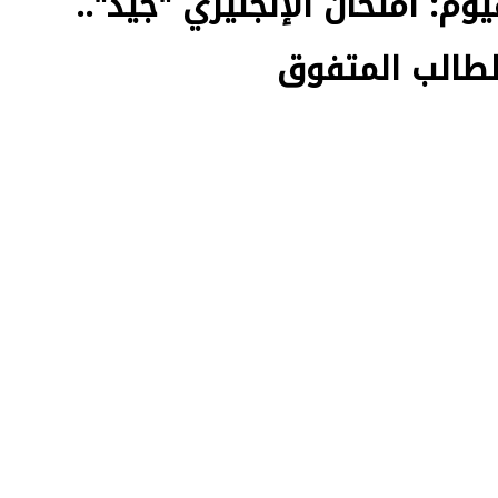
يوم: امتحان الإنجليزي "جيد"..
طالب المتفوق