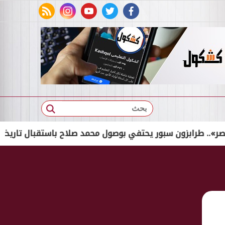
rss feed
instagram
youtube
twitter
facebook
بحث
بزون سبور يحتفي بوصول محمد صلاح باستقبال تاريخي
لينك ال