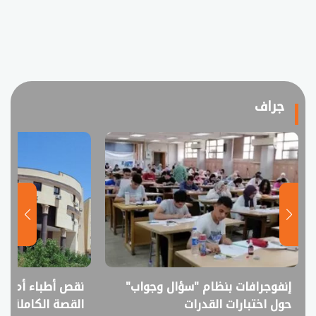
جراف
إنفوجرافات بنظام "سؤال وجواب"
نقص أطباء أم فا
حول اختبارات القدرات
القصة الكاملة ل