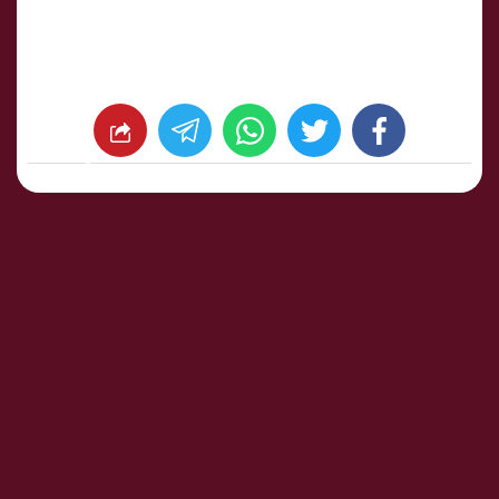
whats
twitter
facebook
شارك