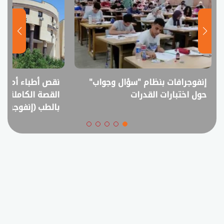
إنفوجرافات بنظام "سؤال وجواب"
نقص أطباء أم فا
حول اختبارات القدرات
القصة الكاملة ل
بالطب (إنفوجراف)