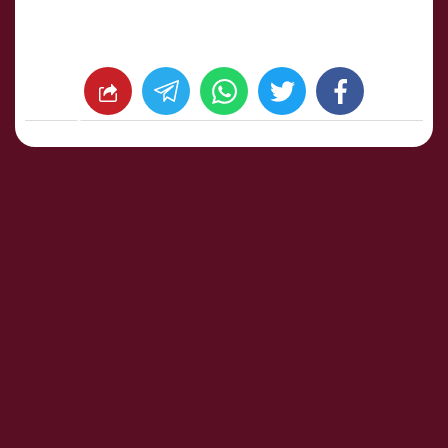
whats
twitter
facebook
شارك