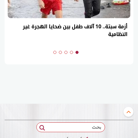
أزمة سبتة.. 10 آلاف طفل بين ضحايا الهجرة غير
النظامية
بحث