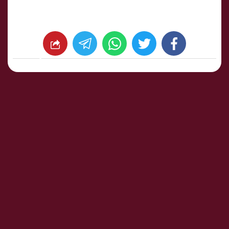
whats
twitter
facebook
شارك