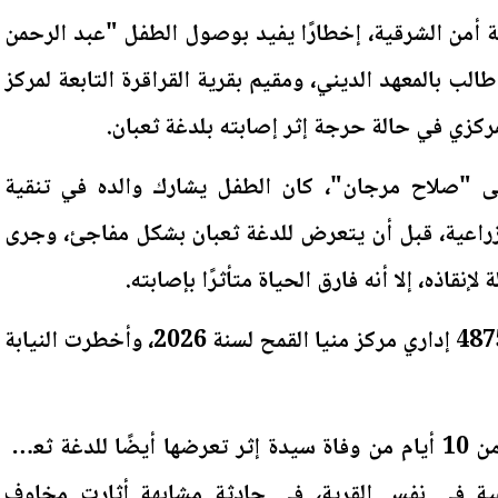
ية أمن الشرقية، إخطارًا يفيد بوصول الطفل "عبد الرحمن
"، 10 سنوات، طالب بالمعهد الديني، ومقيم بقرية القراقرة التابعة لمركز
مركزي في حالة حرجة إثر إصابته بلدغة ثعبان.
ى "صلاح مرجان"، كان الطفل يشارك والده في تنقية
اعية، قبل أن يتعرض للدغة ثعبان بشكل مفاجئ، وجرى
نقاذه، إلا أنه فارق الحياة متأثرًا بإصابته.
وتحرر عن ذلك المحضر رقم 4875 إداري مركز منيا القمح لسنة 2026، وأخطرت النيابة
وتأتي هذه الواقعة بعد أقل من 10 أيام من وفاة سيدة إثر تعرضها أيضًا للدغة ثعبان
ية في نفس القرية، في حادثة مشابهة أثارت مخاوف