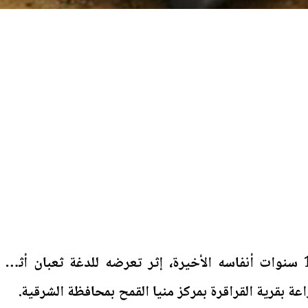
لفظ طفل يبلغ من العمر 10 سنوات أنفاسه الأخيرة، إثر تعرضه للدغة ثعبان أثناء
عة بقرية القراقرة بمركز منيا القمح بمحافظة الشرقية.