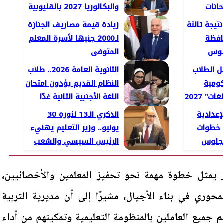
انات
والبكالوريا 2027 بالقليوبية
ة العامة
يجة تالتة
زيادة قيمة مصاريف الجنازة
202 محافظة
لـ2000 جنيها لأسرة المعلم
لوس
المتوفى
ل الطلاب
الثانوية العامة 2026.. طلاب
كومية
النظام القديم يؤدون امتحان
" 2027
اللغة الأجنبية الثانية غدًا
إعدادية
الذكري الـ13 لثورة 30
 خطوات
يونيو.. وزير التعليم يهنيء
لجلوس
الرئيس السيسي والشعب
المصري
ار يمثل خطوة مهمة نحو تحفيز المعلمين والأخصائيين،
محوري في بناء الأجيال، مشيرًا إلى أن مديرية التربية
 جميع العاملين بالمنظومة التعليمية وتمكينهم من أداء