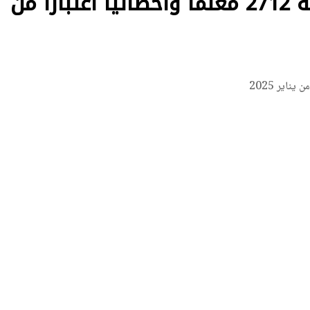
محافظ سوهاج يعتمد ترقية 2712 معلمًا وأخصائيًا اعتبارًا من