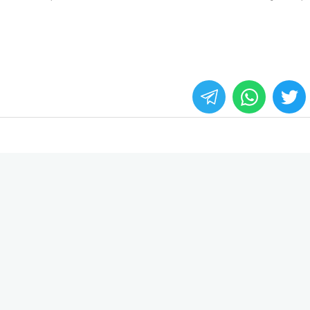
whats
twitter
face