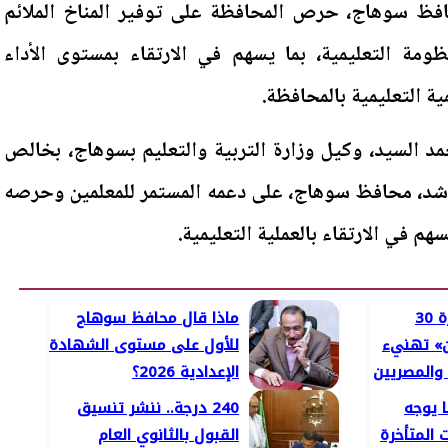
افظ سوهاج، حرص المحافظة على توفير المناخ الملائم
ومة التعليمية، بما يسهم في الارتقاء بمستوى الأداء
ة التعليمية بالمحافظة.
مد السيد، وكيل وزارة التربية والتعليم بسوهاج، بخالص
راشد، محافظ سوهاج، على دعمه المستمر للمعلمين وحرصه
م في الارتقاء بالعملية التعليمية.
الذكرى الـ13 لثورة 30
ماذا قال محافظ سوهاج
ن» تهنيء
للأول على مستوى الشهادة
والمصريين
الإعدادية 2026؟
ا يوجه
240 درجة.. ننشر تنسيق
المتأخرة
القبول بالثانوي العام