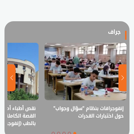
جراف
إنفوجرافات بنظام "سؤال وجواب"
نقص أطباء أم فا
حول اختبارات القدرات
القصة الكاملة ل
بالطب (إنفوجراف)