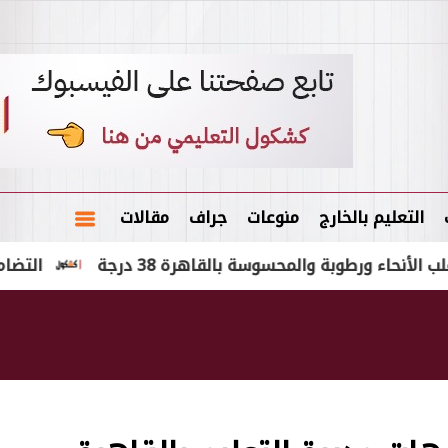
التعليم بالخارج
منوعات
جراف
مقالات
طوبة والمحسوسة بالقاهرة 38 درجة
التضامن: إنقاذ كبار بلا مأوى فى 6 محا