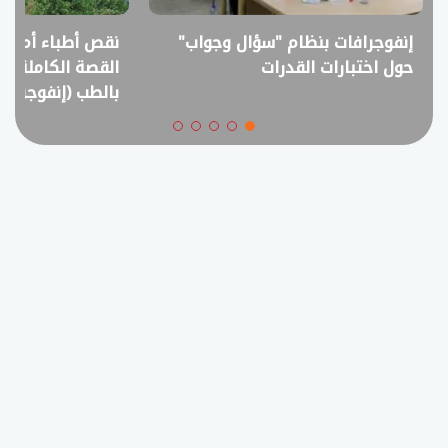
إنفوجرافات بنظام "سؤال وجواب"
نقص أطباء أم فا
حول اختبارات القدرات
القصة الكاملة ل
بالطب (إنفوجراف)