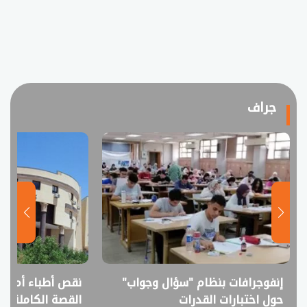
جراف
إنفوجرافات بنظام "سؤال وجواب"
نقص أطباء أم فا
حول اختبارات القدرات
القصة الكاملة ل