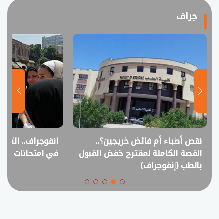
جراف
نقص أطباء أم فائض خريجين؟..
انفوجراف.. التعل
القصة الكاملة لمقترح خفض القبول
في امتحانات الثانوي
بالطب (إنفوجراف)