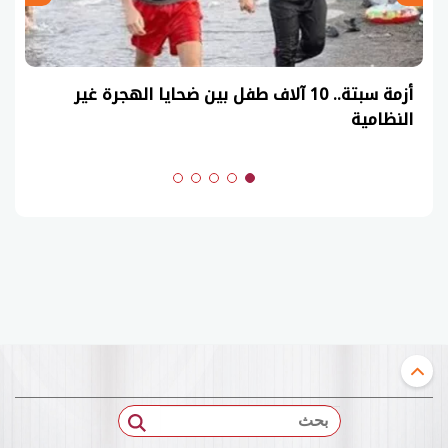
عاجل| نموذج حل امتحان أحياء ثانوية عامة 2026
(السنوات الماضية)
بحث