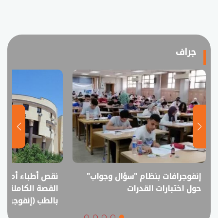
جراف
نقص أطباء أم فائض خريجين؟..
انفوجراف.. التعل
القصة الكاملة لمقترح خفض القبول
في امتحانات الثانوي
بالطب (إنفوجراف)