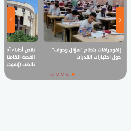
إنفوجرافات بنظام "سؤال وجواب"
نقص أطباء أم فا
حول اختبارات القدرات
القصة الكاملة ل
بالطب (إنفوجراف)