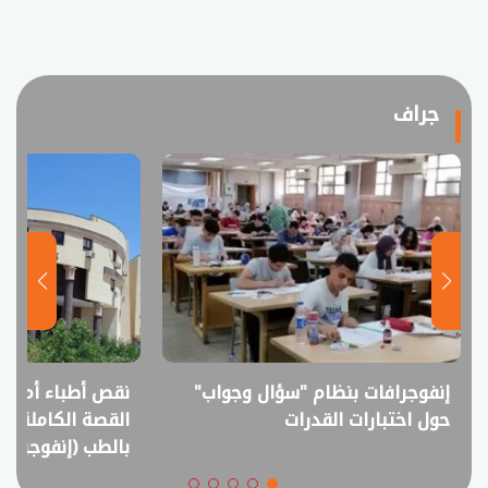
جراف
إنفوجرافات بنظام "سؤال وجواب"
نقص أطباء أم فا
حول اختبارات القدرات
القصة الكاملة ل
بالطب (إنفوجراف)