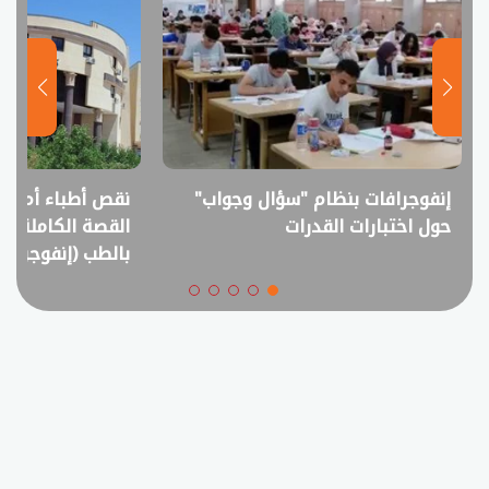
نقص أطباء أم فائض خريجين؟..
انفوجراف.. ا
القصة الكاملة لمقترح خفض القبول
في امتحانات ال
بالطب (إنفوجراف)