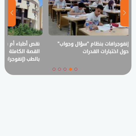
نقص أطباء أم فائض خريجين؟..
انفوجراف.. التعل
القصة الكاملة لمقترح خفض القبول
في امتحانات الثانوي
بالطب (إنفوجراف)