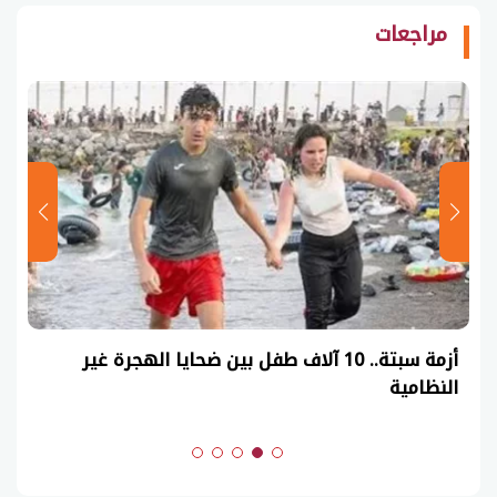
مراجعات
عاجل| نموذج حل امتحان أحياء ثانوية عامة 2026
(السنوات الماضية)