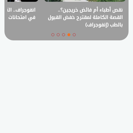
نقص أطباء أم فائض خريجين؟..
انفوجراف.. التعل
القصة الكاملة لمقترح خفض القبول
في امتحانات الثانوي
بالطب (إنفوجراف)