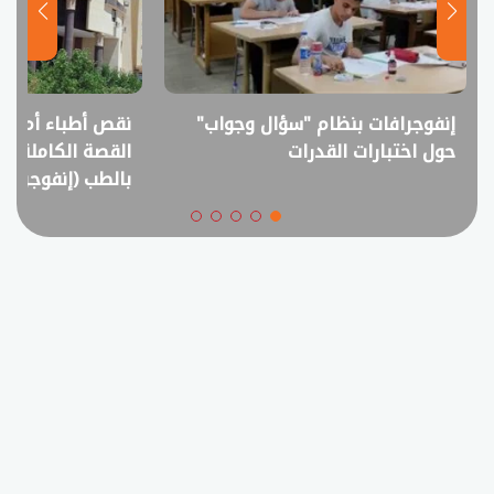
نقص أطباء أم فائض خريجين؟..
انفوجراف.. التعل
القصة الكاملة لمقترح خفض القبول
في امتحانات الثانوي
بالطب (إنفوجراف)