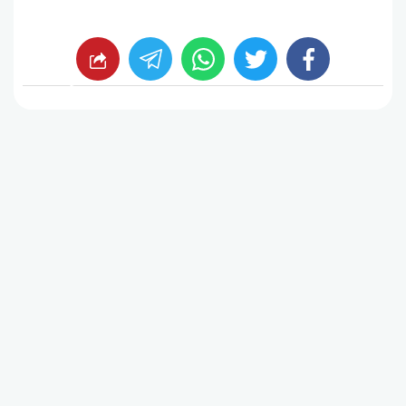
whats
twitter
facebook
شارك