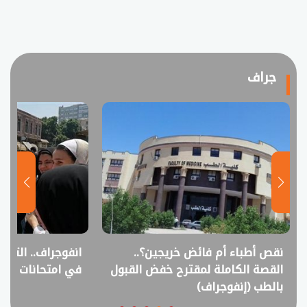
جراف
نقص أطباء أم فائض خريجين؟..
انفوجراف.. التعل
القصة الكاملة لمقترح خفض القبول
في امتحانات الثانوي
بالطب (إنفوجراف)