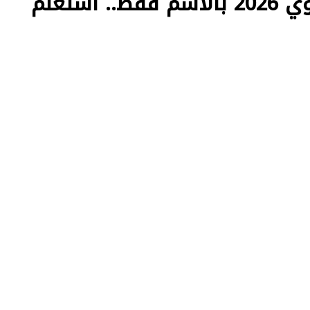
ظهرت الآن نتيجة تانيه ثانوي 2026 بالاسم فقط.. استعلم