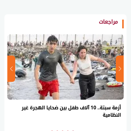
مراجعات
عاجل| نموذج حل امتحان أحياء ثانوية عامة 2026
(السنوات الماضية)