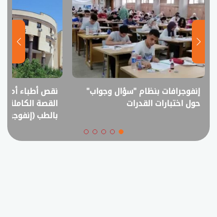
نقص أطباء أم فائض خريجين؟..
انفوجراف.. التعل
القصة الكاملة لمقترح خفض القبول
في امتحانات الثانوي
بالطب (إنفوجراف)