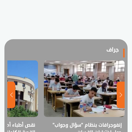
جراف
إنفوجرافات بنظام "سؤال وجواب"
نقص أطباء أم فا