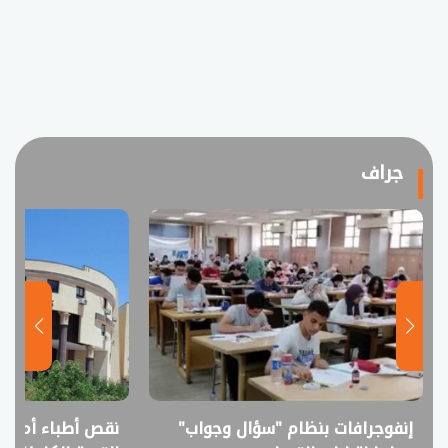
جراف
إنفوجرافات بنظام "سؤال وجواب"
نقص أطباء أم فا