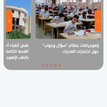
إنفوجرافات بنظام "سؤال وجواب"
نقص أطباء أم فا
حول اختبارات القدرات
القصة الكاملة ل
بالطب (إنفوجراف)