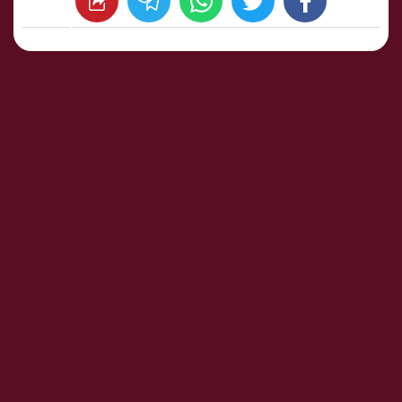
whats
twitter
facebook
شارك