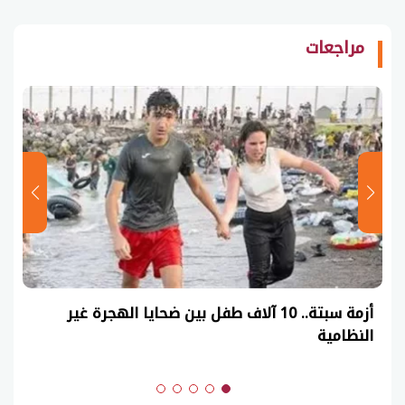
مراجعات
عاجل| نموذج حل امتحان أحياء ثانوية عامة 2026
(السنوات الماضية)