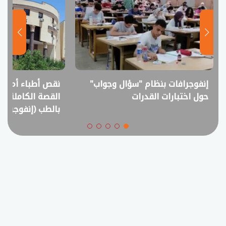
نقص أطباء أم فائض خريجين؟..
انفوجراف.. التعل
القصة الكاملة لمقترح خفض القبول
في امتحانات الثانوي
بالطب (إنفوجراف)