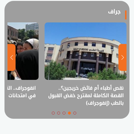
جراف
نقص أطباء أم فائض خريجين؟..
انفوجراف.. التعل
القصة الكاملة لمقترح خفض القبول
في امتحانات الثانوي
بالطب (إنفوجراف)