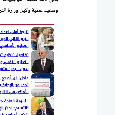
وسعيد عطية وكيل وزارة التربي
الترم الثاني الجيزة
التعليم الأساسي
تفاصيل تنظيم "م
التعليم التقني و
لدول البحر المت
عاجل| لن تُصحح.. 
تحذر من الإجابة 
الأماكن في الثانو
2026
“التعليم” تحذر ال