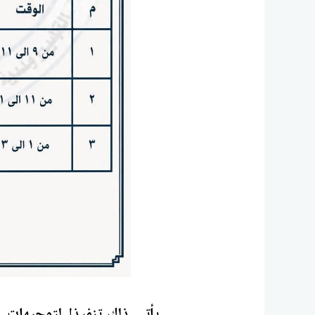
يأتي ذلك تنفيذا لتوجيهات م