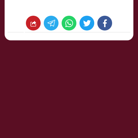
whats
twitter
facebook
شارك