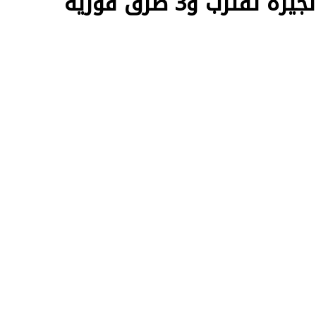
نتائج سنوات النقل 2026 بالجيزة تقترب و3 طرق فورية