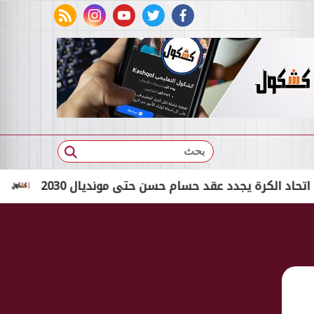
rss feed
instagram
youtube
twitter
facebook
بحث
رة يجدد عقد حسام حسن حتى مونديال 2030
عاجل.. "التع